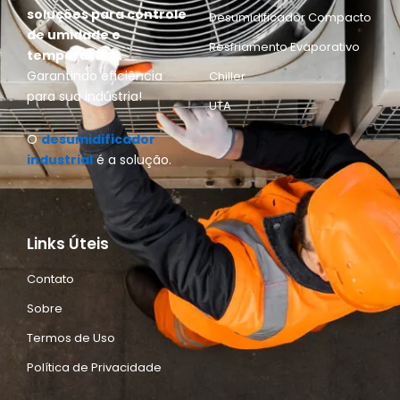
soluções para controle
Desumidificador Compacto
de umidade e
Resfriamento Evaporativo
temperatura.
Garantindo eficiência
Chiller
para sua indústria!
UTA
O
desumidificador
industrial
é a solução.
Links Úteis
Contato
Sobre
Termos de Uso
Política de Privacidade