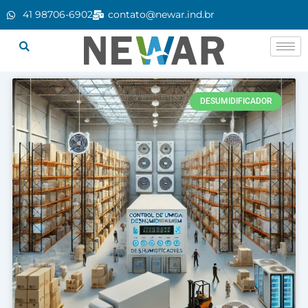
Ir
41 98706-6902
contato@newar.ind.br
para
o
conteúdo
DESUMIDIFICADOR