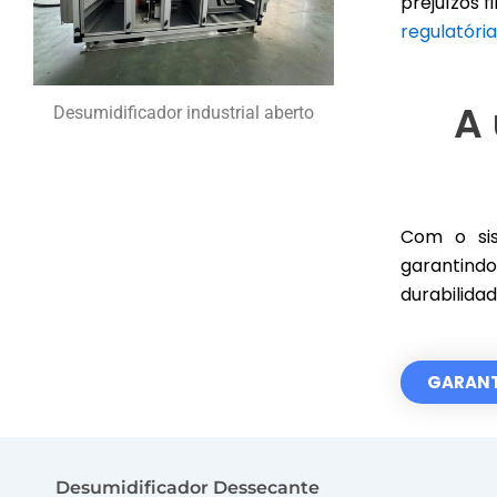
prejuízos f
regulatóri
A
Desumidificador industrial aberto
Com o sis
garantin
durabilida
GARANT
Desumidificador Dessecante