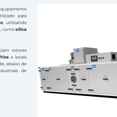
equipamento
ilizado para
ão
, utilizando
), como
sílica
izam rotores
rios
e locais
e, abaixo de
ustriais de