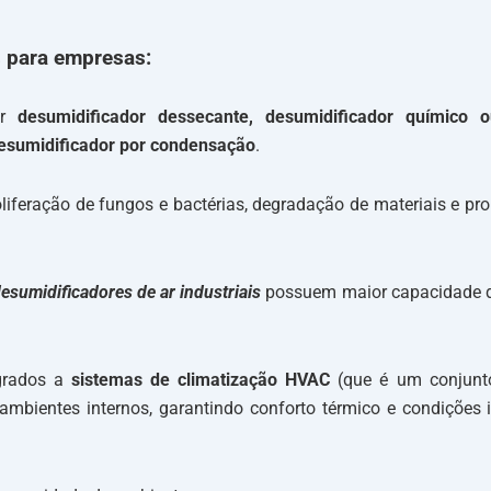
s para empresas:
or
desumidificador dessecante
,
de
sumidificador químico
o
esumidificador por condensação
.
roliferação de fungos e bactérias, degradação de materiais e p
esumidificadores de ar industriais
possuem maior capacidade d
grados a
sistemas de climatização HVAC
(que é um conjunto
mbientes internos, garantindo conforto térmico e condições i