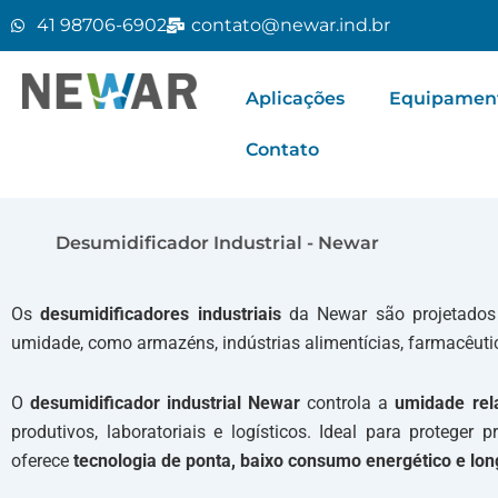
41 98706-6902
contato@newar.ind.br
Aplicações
Equipamento
Contato
Desumidificador Industrial - Newar
Os
desumidificadores industriais
da Newar são projetados 
umidade, como armazéns, indústrias alimentícias, farmacêutic
O
desumidificador industrial Newar
controla a
umidade rela
produtivos, laboratoriais e logísticos. Ideal para proteger
oferece
tecnologia de ponta, baixo consumo energético e lon