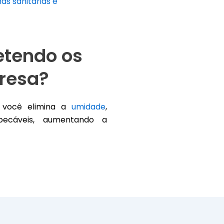
s sanitárias e
tendo os
resa?
, você elimina a
umidade
,
pecáveis, aumentando a