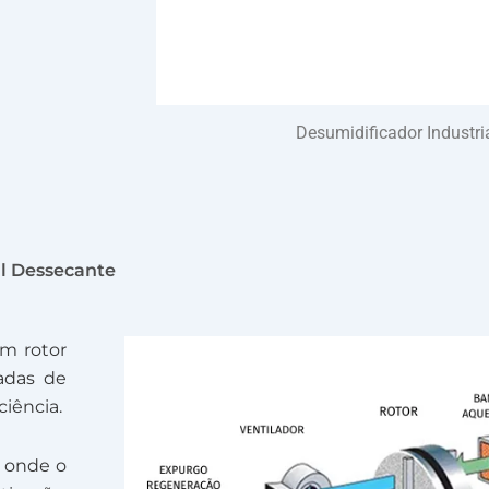
Desumidificador Industri
l Dessecante
um rotor
adas de
iência.
, onde o