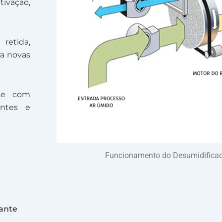
tivação,
retida,
ra novas
nte com
entes e
Funcionamento do Desumidifica
cante