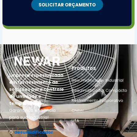
SOLICITAR ORÇAMENTO
Produtos
E
mpresa especializada
Desumidificador Industrial
em fornecimento de
soluções para controle
Desumidificador Compacto
de umidade e
Resfriamento Evaporativo
temperatura.
Garantindo eficiência
Chiller
para sua indústria!
UTA
O
desumidificador