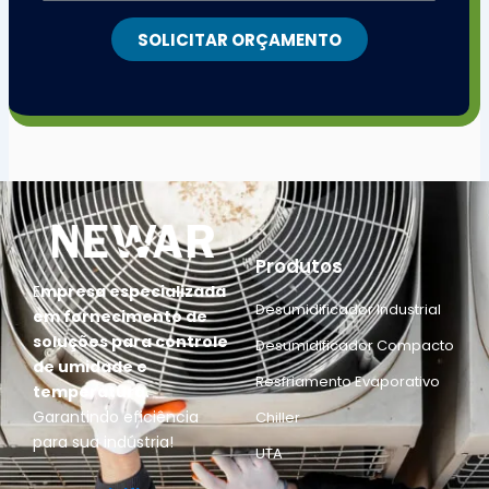
SOLICITAR ORÇAMENTO
Produtos
E
mpresa especializada
Desumidificador Industrial
em fornecimento de
soluções para controle
Desumidificador Compacto
de umidade e
Resfriamento Evaporativo
temperatura.
Garantindo eficiência
Chiller
para sua indústria!
UTA