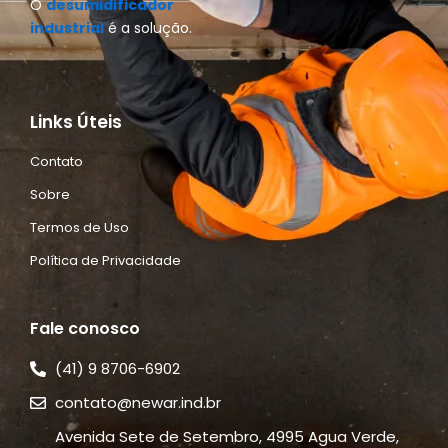
O
desumidificador
industrial
é a solução.
Links Úteis
Contato
Sobre
Termos de Uso
Política de Privacidade
Fale conosco
(41) 9 8706-6902
contato@newar.ind.br
Avenida Sete de Setembro, 4995 Agua Verde,