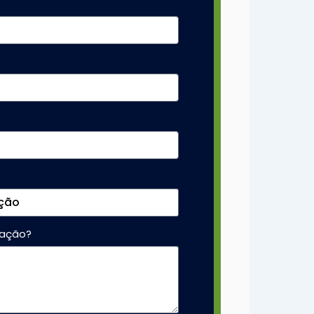
vação?