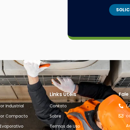
SOLI
Links Úteis
Fale
(
r Industrial
Contato
c
dor Compacto
Sobre
A
Evaporativo
Termos de Uso