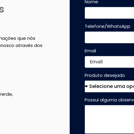
Nome
s
Telefone/WhatsApp
rmações que nós
conosco através dos
Email
Produto desejado
Verde,
Possui alguma obser