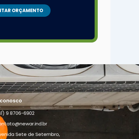
CITAR ORÇAMENTO
 conosco
41) 9 8706-6902
ontato@newar.ind.br
venida Sete de Setembro,