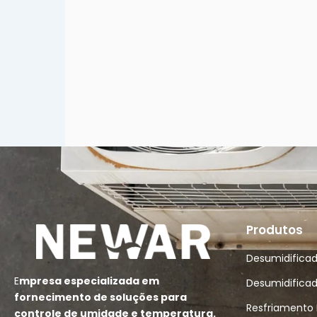
Produtos
Desumidificado
E
mpresa especializada em
Desumidifica
fornecimento de soluções para
Resfriamento 
controle de umidade e temperatura.