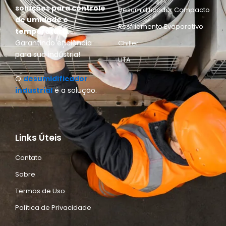
soluções para controle
Desumidificador Compacto
de umidade e
Resfriamento Evaporativo
temperatura.
Garantindo eficiência
Chiller
para sua indústria!
UTA
O
desumidificador
industrial
é a solução.
Links Úteis
Contato
Sobre
Termos de Uso
Política de Privacidade