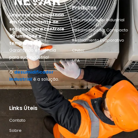
Produtos
E
mpresa especializada
Desumidificador Industrial
em fornecimento de
soluções para controle
Desumidificador Compacto
de umidade e
Resfriamento Evaporativo
temperatura.
Garantindo eficiência
Chiller
para sua indústria!
UTA
O
desumidificador
industrial
é a solução.
Links Úteis
Contato
Sobre