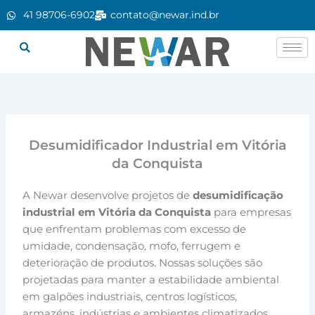
Ir
41 98706-6902
contato@newar.ind.br
para
o
conteúdo
Desumidificador Industrial em Vitória
da Conquista
A Newar desenvolve projetos de
desumidificação
industrial em Vitória da Conquista
para empresas
que enfrentam problemas com excesso de
umidade, condensação, mofo, ferrugem e
deterioração de produtos. Nossas soluções são
projetadas para manter a estabilidade ambiental
em galpões industriais, centros logísticos,
armazéns, indústrias e ambientes climatizados.