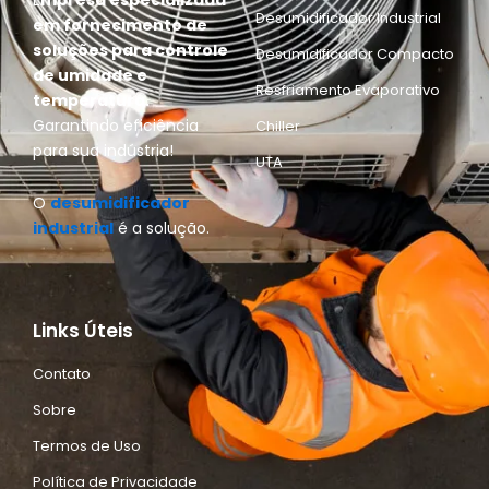
E
mpresa especializada
Desumidificador Industrial
em fornecimento de
soluções para controle
Desumidificador Compacto
de umidade e
Resfriamento Evaporativo
temperatura.
Garantindo eficiência
Chiller
para sua indústria!
UTA
O
desumidificador
industrial
é a solução.
Links Úteis
Contato
Sobre
Termos de Uso
Política de Privacidade