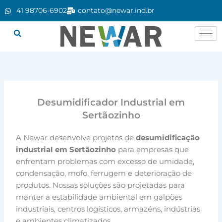
Ir
41 98706-6902
contato@newar.ind.br
para
o
conteúdo
Desumidificador Industrial em
Sertãozinho
A Newar desenvolve projetos de
desumidificação
industrial em Sertãozinho
para empresas que
enfrentam problemas com excesso de umidade,
condensação, mofo, ferrugem e deterioração de
produtos. Nossas soluções são projetadas para
manter a estabilidade ambiental em galpões
industriais, centros logísticos, armazéns, indústrias
e ambientes climatizados.