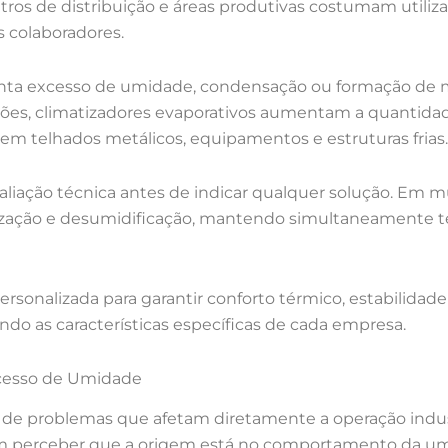
centros de distribuição e áreas produtivas costumam utili
s colaboradores.
ta excesso de umidade, condensação ou formação de mo
ções, climatizadores evaporativos aumentam a quantida
m telhados metálicos, equipamentos e estruturas frias.
valiação técnica antes de indicar qualquer solução. Em
ização e desumidificação, mantendo simultaneamente 
rsonalizada para garantir conforto térmico, estabilidade
ndo as características específicas de cada empresa.
xcesso de Umidade
e de problemas que afetam diretamente a operação indu
m perceber que a origem está no comportamento da umi