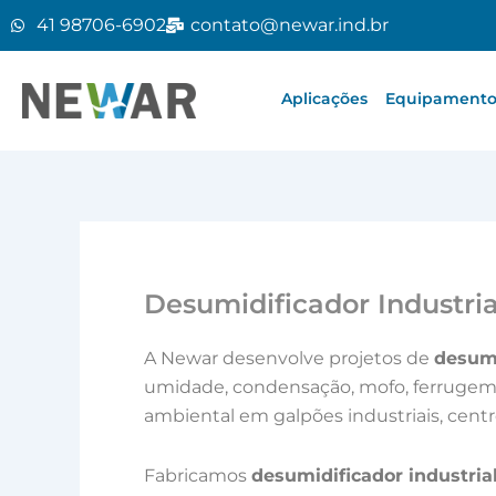
Ir
41 98706-6902
contato@newar.ind.br
para
o
conteúdo
Aplicações
Equipamentos
Desumidificador Industria
A Newar desenvolve projetos de
desumi
umidade, condensação, mofo, ferrugem e
ambiental em galpões industriais, centr
Fabricamos
desumidificador industria