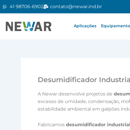
Ir
41 98706-6902
contato@newar.ind.br
para
o
conteúdo
Aplicações
Equipamentos
Desumidificador Industria
A Newar desenvolve projetos de
desumi
excesso de umidade, condensação, mofo
estabilidade ambiental em galpões indus
Fabricamos
desumidificador industria