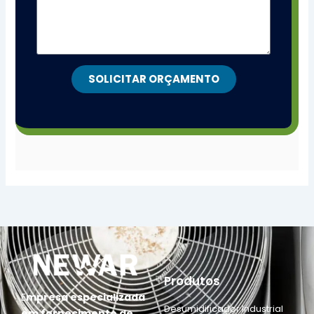
SOLICITAR ORÇAMENTO
Produtos
E
mpresa especializada
Desumidificador Industrial
em fornecimento de