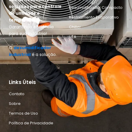
soluções para controle
Desumidificador Compacto
de umidade e
Resfriamento Evaporativo
temperatura.
Garantindo eficiência
Chiller
para sua indústria!
UTA
O
desumidificador
industrial
é a solução.
Links Úteis
Contato
Sobre
Termos de Uso
Política de Privacidade