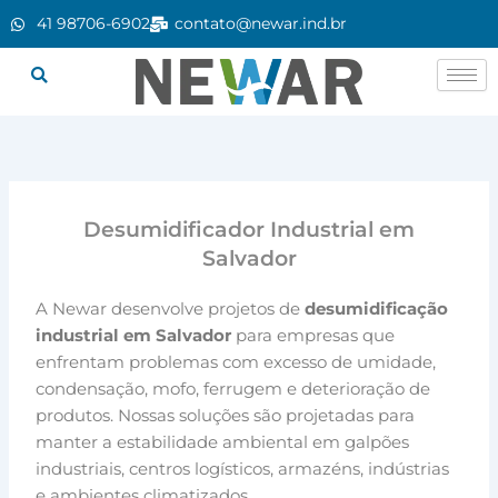
Ir
41 98706-6902
contato@newar.ind.br
para
o
conteúdo
Desumidificador Industrial em
Salvador
A Newar desenvolve projetos de
desumidificação
industrial em Salvador
para empresas que
enfrentam problemas com excesso de umidade,
condensação, mofo, ferrugem e deterioração de
produtos. Nossas soluções são projetadas para
manter a estabilidade ambiental em galpões
industriais, centros logísticos, armazéns, indústrias
e ambientes climatizados.