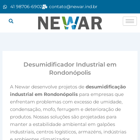
Ir
41 98706-6902
contato@newar.ind.br
para
o
conteúdo
Desumidificador Industrial em
Rondonópolis
A Newar desenvolve projetos de
desumidificação
industrial em Rondonópolis
para empresas que
enfrentam problemas com excesso de umidade,
condensação, mofo, ferrugem e deterioração de
produtos. Nossas soluções são projetadas para
manter a estabilidade ambiental em galpões
industriais, centros logísticos, armazéns, indústrias
e ambientes climatizados.