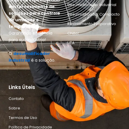
E
mpresa especializada
Desumidificador Industrial
em fornecimento de
soluções para controle
Desumidificador Compacto
de umidade e
Resfriamento Evaporativo
temperatura.
Garantindo eficiência
Chiller
para sua indústria!
UTA
O
desumidificador
industrial
é a solução.
Links Úteis
Contato
Sobre
Termos de Uso
Política de Privacidade