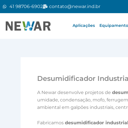
Ir
41 98706-6902
contato@newar.ind.br
para
o
conteúdo
Aplicações
Equipamentos
Desumidificador Industri
A Newar desenvolve projetos de
desumi
umidade, condensação, mofo, ferrugem e
ambiental em galpões industriais, centr
Fabricamos
desumidificador industria