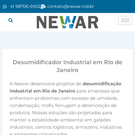
Ir
41 98706-6902
contato@newar.ind.br
para
o
conteúdo
Desumidificador Industrial em Rio de
Janeiro
A Newar desenvolve projetos de
desumidificação
industrial em Rio de Janeiro
para empresas que
enfrentam problemas com excesso de umidade,
condensação, mofo, ferrugem e deterioração de
produtos. Nossas soluções são projetadas para
manter a estabilidade ambiental em galpões
industriais, centros logísticos, armazéns, indústrias
e ambientes climatizados.