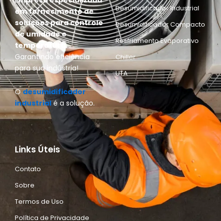
E
mpresa especializada
Desumidificador Industrial
em fornecimento de
soluções para controle
Desumidificador Compacto
de umidade e
Resfriamento Evaporativo
temperatura.
Garantindo eficiência
Chiller
para sua indústria!
UTA
O
desumidificador
industrial
é a solução.
Links Úteis
Contato
Sobre
Termos de Uso
Política de Privacidade