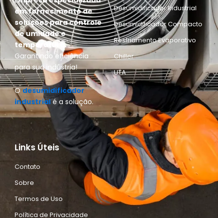
E
mpresa especializada
Desumidificador Industrial
em fornecimento de
soluções para controle
Desumidificador Compacto
de umidade e
Resfriamento Evaporativo
temperatura.
Garantindo eficiência
Chiller
para sua indústria!
UTA
O
desumidificador
industrial
é a solução.
Links Úteis
Contato
Sobre
Termos de Uso
Política de Privacidade