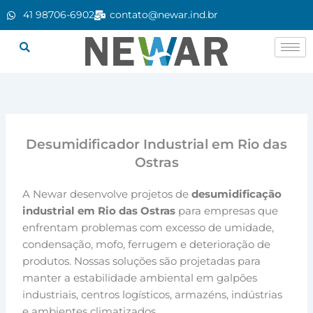
Ir
41 98706-6902
contato@newar.ind.br
para
o
conteúdo
Desumidificador Industrial em Rio das
Ostras
A Newar desenvolve projetos de
desumidificação
industrial em Rio das Ostras
para empresas que
enfrentam problemas com excesso de umidade,
condensação, mofo, ferrugem e deterioração de
produtos. Nossas soluções são projetadas para
manter a estabilidade ambiental em galpões
industriais, centros logísticos, armazéns, indústrias
e ambientes climatizados.