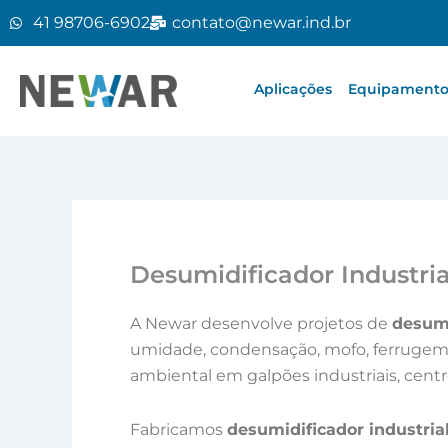
Ir
41 98706-6902
contato@newar.ind.br
para
o
conteúdo
Aplicações
Equipamentos
Desumidificador Industri
A Newar desenvolve projetos de
desumi
umidade, condensação, mofo, ferrugem e
ambiental em galpões industriais, centr
Fabricamos
desumidificador industria