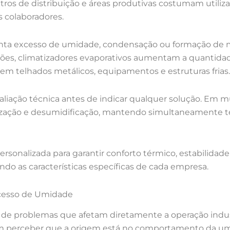
centros de distribuição e áreas produtivas costumam utili
s colaboradores.
ta excesso de umidade, condensação ou formação de mo
ções, climatizadores evaporativos aumentam a quantida
m telhados metálicos, equipamentos e estruturas frias.
valiação técnica antes de indicar qualquer solução. Em
ização e desumidificação, mantendo simultaneamente 
rsonalizada para garantir conforto térmico, estabilidade
ndo as características específicas de cada empresa.
xcesso de Umidade
e de problemas que afetam diretamente a operação indu
m perceber que a origem está no comportamento da umi