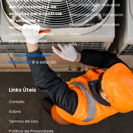
E
mpresa especializada
Desumidificador Industrial
em fornecimento de
soluções para controle
Desumidificador Compacto
de umidade e
Resfriamento Evaporativo
temperatura.
Garantindo eficiência
Chiller
para sua indústria!
UTA
O
desumidificador
industrial
é a solução.
Links Úteis
Contato
Sobre
Termos de Uso
Política de Privacidade