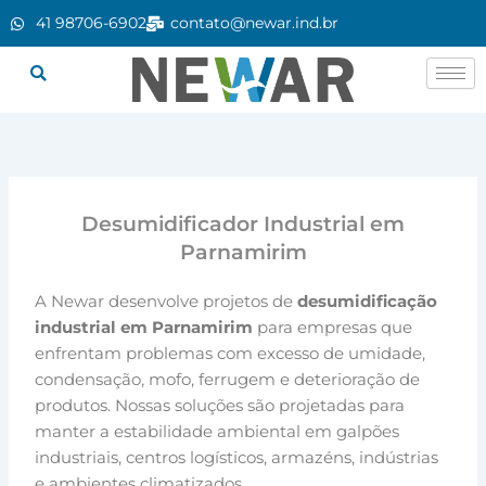
Ir
41 98706-6902
contato@newar.ind.br
para
o
conteúdo
Desumidificador Industrial em
Parnamirim
A Newar desenvolve projetos de
desumidificação
industrial em Parnamirim
para empresas que
enfrentam problemas com excesso de umidade,
condensação, mofo, ferrugem e deterioração de
produtos. Nossas soluções são projetadas para
manter a estabilidade ambiental em galpões
industriais, centros logísticos, armazéns, indústrias
e ambientes climatizados.