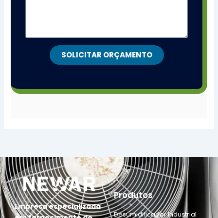
SOLICITAR ORÇAMENTO
Produtos
E
mpresa especializada
Desumidificador Industrial
em fornecimento de