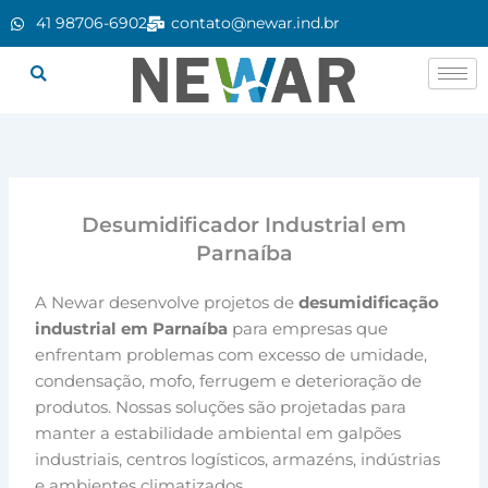
Ir
41 98706-6902
contato@newar.ind.br
para
o
conteúdo
Desumidificador Industrial em
Parnaíba
A Newar desenvolve projetos de
desumidificação
industrial em Parnaíba
para empresas que
enfrentam problemas com excesso de umidade,
condensação, mofo, ferrugem e deterioração de
produtos. Nossas soluções são projetadas para
manter a estabilidade ambiental em galpões
industriais, centros logísticos, armazéns, indústrias
e ambientes climatizados.