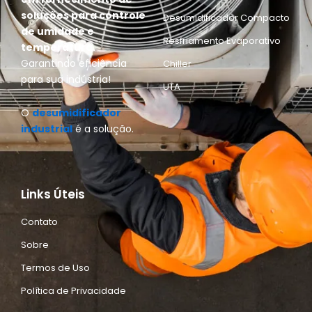
soluções para controle
Desumidificador Compacto
de umidade e
Resfriamento Evaporativo
temperatura.
Garantindo eficiência
Chiller
para sua indústria!
UTA
O
desumidificador
industrial
é a solução.
Links Úteis
Contato
Sobre
Termos de Uso
Política de Privacidade