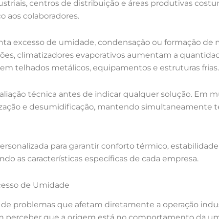
dustriais, centros de distribuição e áreas produtivas cos
o aos colaboradores.
ta excesso de umidade, condensação ou formação de mo
ções, climatizadores evaporativos aumentam a quantida
m telhados metálicos, equipamentos e estruturas frias.
valiação técnica antes de indicar qualquer solução. Em
ização e desumidificação, mantendo simultaneamente 
rsonalizada para garantir conforto térmico, estabilidade
ndo as características específicas de cada empresa.
xcesso de Umidade
e de problemas que afetam diretamente a operação indu
m perceber que a origem está no comportamento da umi