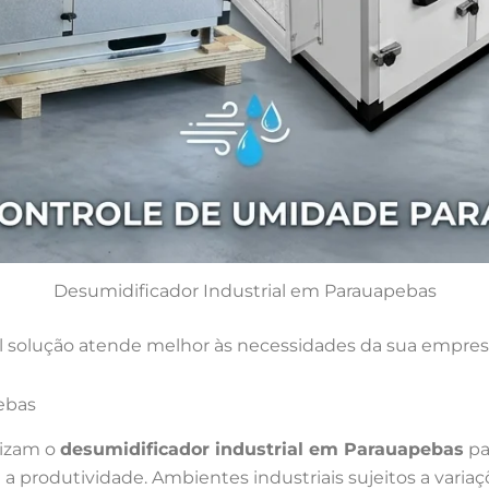
Desumidificador Industrial em Parauapebas
 solução atende melhor às necessidades da sua empres
ebas
lizam o
desumidificador industrial em Parauapebas
pa
produtividade. Ambientes industriais sujeitos a variaç