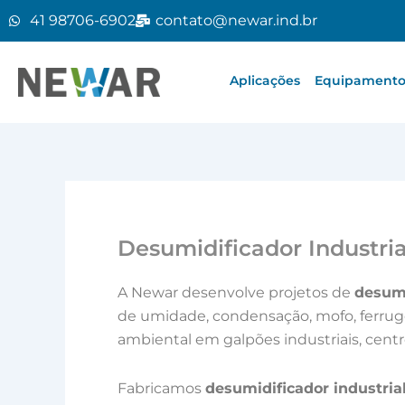
Ir
41 98706-6902
contato@newar.ind.br
para
o
conteúdo
Aplicações
Equipamentos
Desumidificador Industri
A Newar desenvolve projetos de
desumi
de umidade, condensação, mofo, ferruge
ambiental em galpões industriais, centr
Fabricamos
desumidificador industria