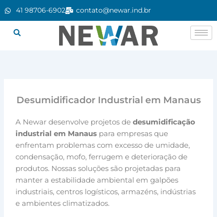
Ir
41 98706-6902
contato@newar.ind.br
para
o
conteúdo
Desumidificador Industrial em Manaus
A Newar desenvolve projetos de
desumidificação
industrial em Manaus
para empresas que
enfrentam problemas com excesso de umidade,
condensação, mofo, ferrugem e deterioração de
produtos. Nossas soluções são projetadas para
manter a estabilidade ambiental em galpões
industriais, centros logísticos, armazéns, indústrias
e ambientes climatizados.