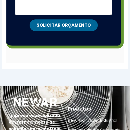
SOLICITAR ORÇAMENTO
Produtos
E
mpresa especializada
Desumidificador Industrial
em fornecimento de
soluções para controle
Desumidificador Compacto