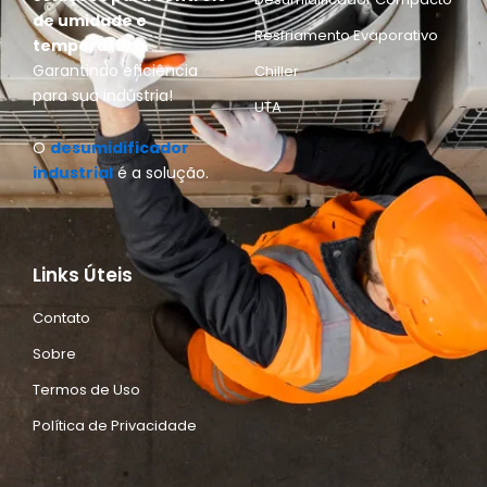
de umidade e
Resfriamento Evaporativo
temperatura.
Garantindo eficiência
Chiller
para sua indústria!
UTA
O
desumidificador
industrial
é a solução.
Links Úteis
Contato
Sobre
Termos de Uso
Política de Privacidade