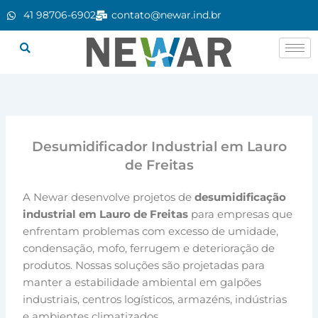
Ir
41 98706-6902
contato@newar.ind.br
para
o
conteúdo
Desumidificador Industrial em Lauro
de Freitas
A Newar desenvolve projetos de
desumidificação
industrial em Lauro de Freitas
para empresas que
enfrentam problemas com excesso de umidade,
condensação, mofo, ferrugem e deterioração de
produtos. Nossas soluções são projetadas para
manter a estabilidade ambiental em galpões
industriais, centros logísticos, armazéns, indústrias
e ambientes climatizados.