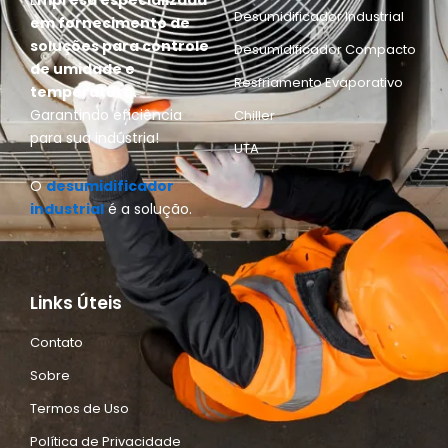
E
mpresa especializada
Desumidificador Industrial
em fornecimento de
soluções para controle
Desumidificador Compacto
de umidade e
Resfriamento Evaporativo
temperatura.
Garantindo eficiência
Chiller
para sua indústria!
UTA
O
desumidificador
industrial
é a solução.
Links Úteis
Contato
Sobre
Termos de Uso
Política de Privacidade