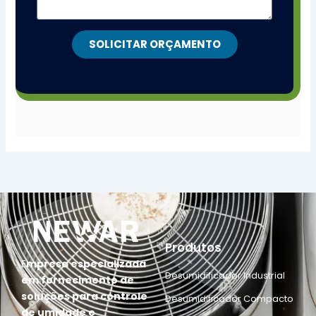
SOLICITAR ORÇAMENTO
Produtos
E
mpresa especializada
Desumidificador Industrial
em fornecimento de
soluções para controle
Desumidificador Compacto
de umidade e