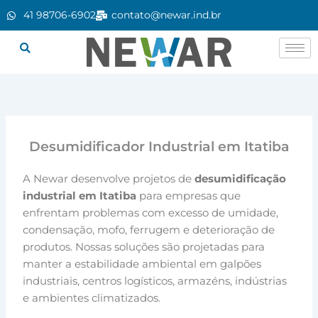
Ir
41 98706-6902
contato@newar.ind.br
para
o
conteúdo
Desumidificador Industrial em Itatiba
A Newar desenvolve projetos de
desumidificação
industrial em Itatiba
para empresas que
enfrentam problemas com excesso de umidade,
condensação, mofo, ferrugem e deterioração de
produtos. Nossas soluções são projetadas para
manter a estabilidade ambiental em galpões
industriais, centros logísticos, armazéns, indústrias
e ambientes climatizados.