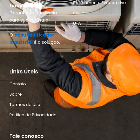
Resfriamento Evaporativo
temperatura.
Garantindo eficiência
Chiller
para sua indústria!
UTA
O
desumidificador
industrial
é a solução.
Links Úteis
Contato
Sobre
Termos de Uso
Política de Privacidade
Fale conosco