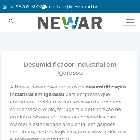
Ir
41 98706-6902
contato@newar.ind.br
para
o
conteúdo
Desumidificador Industrial em
Igarassu
A Newar desenvolve projetos de
desumidificação
industrial em Igarassu
para empresas que
enfrentam problemas com excesso de umidade,
condensação, mofo, ferrugem e deterioração de
produtos. Nossas soluções são projetadas para
manter a estabilidade ambiental em galpões
industriais, centros logísticos, armazéns, indústrias
e ambientes climatizados.