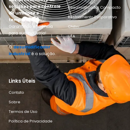
soluções para controle
Desumidificador Compacto
de umidade e
Resfriamento Evaporativo
temperatura.
Garantindo eficiência
Chiller
para sua indústria!
UTA
O
desumidificador
industrial
é a solução.
Links Úteis
Contato
Sobre
Termos de Uso
Política de Privacidade