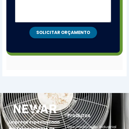
SOLICITAR ORÇAMENTO
Produtos
E
mpresa especializada
Desumidificador Industrial
em fornecimento de