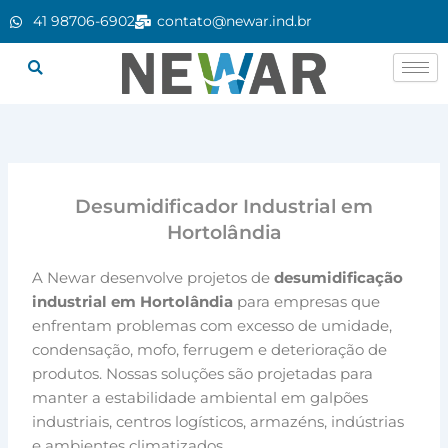
Ir
41 98706-6902
contato@newar.ind.br
para
o
conteúdo
Desumidificador Industrial em
Hortolândia
A Newar desenvolve projetos de
desumidificação
industrial em Hortolândia
para empresas que
enfrentam problemas com excesso de umidade,
condensação, mofo, ferrugem e deterioração de
produtos. Nossas soluções são projetadas para
manter a estabilidade ambiental em galpões
industriais, centros logísticos, armazéns, indústrias
e ambientes climatizados.