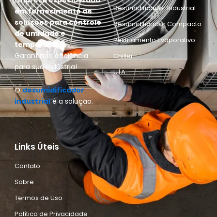
E
mpresa especializada
Desumidificador Industrial
em fornecimento de
soluções para controle
Desumidificador Compacto
de umidade e
Resfriamento Evaporativo
temperatura.
Garantindo eficiência
Chiller
para sua indústria!
UTA
O
desumidificador
industrial
é a solução.
Links Úteis
Contato
Sobre
Termos de Uso
Política de Privacidade