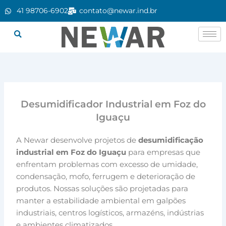
Ir
41 98706-6902
contato@newar.ind.br
para
o
conteúdo
Desumidificador Industrial em Foz do
Iguaçu
A Newar desenvolve projetos de
desumidificação
industrial em Foz do Iguaçu
para empresas que
enfrentam problemas com excesso de umidade,
condensação, mofo, ferrugem e deterioração de
produtos. Nossas soluções são projetadas para
manter a estabilidade ambiental em galpões
industriais, centros logísticos, armazéns, indústrias
e ambientes climatizados.