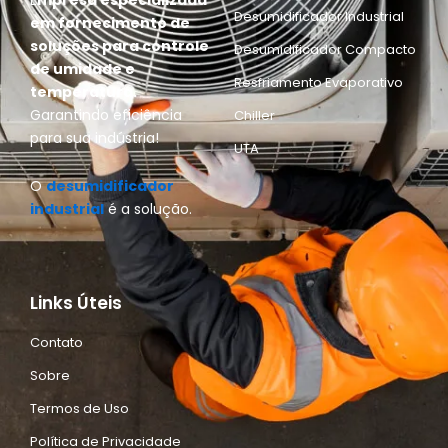
E
mpresa especializada
Desumidificador Industrial
em fornecimento de
soluções para controle
Desumidificador Compacto
de umidade e
Resfriamento Evaporativo
temperatura.
Garantindo eficiência
Chiller
para sua indústria!
UTA
O
desumidificador
industrial
é a solução.
Links Úteis
Contato
Sobre
Termos de Uso
Política de Privacidade