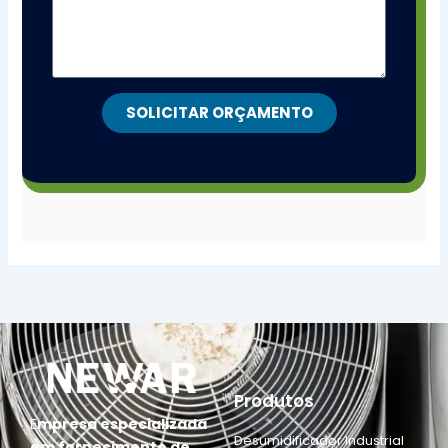
SOLICITAR ORÇAMENTO
Produtos
E
mpresa especializada
Desumidificador Industrial
em fornecimento de