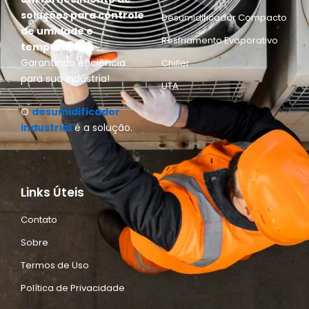
soluções para controle
Desumidificador Compacto
de umidade e
Resfriamento Evaporativo
temperatura.
Garantindo eficiência
Chiller
para sua indústria!
UTA
O
desumidificador
industrial
é a solução.
Links Úteis
Contato
Sobre
Termos de Uso
Política de Privacidade