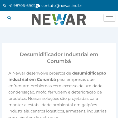
Ir
41 98706-6902
contato@newar.ind.br
para
o
conteúdo
Desumidificador Industrial em
Corumbá
A Newar desenvolve projetos de
desumidificação
industrial em Corumbá
para empresas que
enfrentam problemas com excesso de umidade,
condensação, mofo, ferrugem e deterioração de
produtos. Nossas soluções são projetadas para
manter a estabilidade ambiental em galpões
industriais, centros logísticos, armazéns, indústrias
e ambientes climatizados.