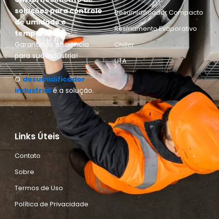
soluções para controle
Desumidificador Compacto
de umidade e
Resfriamento Evaporativo
temperatura.
Garantindo eficiência
Chiller
para sua indústria!
UTA
O
desumidificador
industrial
é a solução.
Links Úteis
Contato
Sobre
Termos de Uso
Política de Privacidade