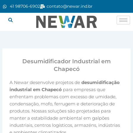
Ir
41 98706-6902
contato@newar.ind.br
para
o
conteúdo
Desumidificador Industrial em
Chapecó
A Newar desenvolve projetos de
desumidificação
industrial em Chapecó
para empresas que
enfrentam problemas com excesso de umidade,
condensação, mofo, ferrugem e deterioração de
produtos. Nossas soluções são projetadas para
manter a estabilidade ambiental em galpões
industriais, centros logísticos, armazéns, indústrias
e ambientes climatizados.