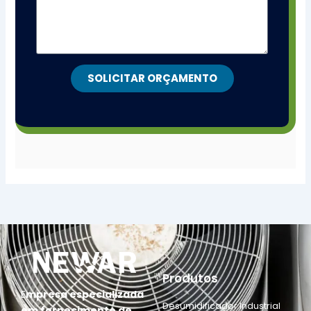
SOLICITAR ORÇAMENTO
Produtos
E
mpresa especializada
Desumidificador Industrial
em fornecimento de