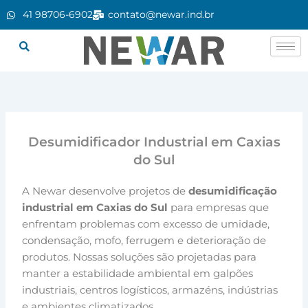
Ir
41 98706-6902
contato@newar.ind.br
para
o
conteúdo
Desumidificador Industrial em Caxias
do Sul
A Newar desenvolve projetos de
desumidificação
industrial em Caxias do Sul
para empresas que
enfrentam problemas com excesso de umidade,
condensação, mofo, ferrugem e deterioração de
produtos. Nossas soluções são projetadas para
manter a estabilidade ambiental em galpões
industriais, centros logísticos, armazéns, indústrias
e ambientes climatizados.