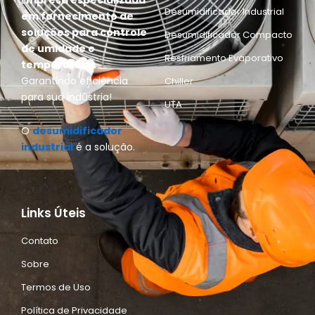
E
mpresa especializada
Desumidificador Industrial
em fornecimento de
soluções para controle
Desumidificador Compacto
de umidade e
Resfriamento Evaporativo
temperatura.
Garantindo eficiência
Chiller
para sua indústria!
UTA
O
desumidificador
industrial
é a solução.
Links Úteis
Contato
Sobre
Termos de Uso
Política de Privacidade