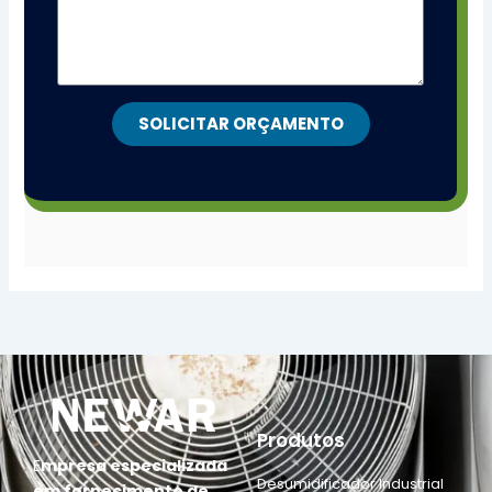
SOLICITAR ORÇAMENTO
Produtos
E
mpresa especializada
Desumidificador Industrial
em fornecimento de