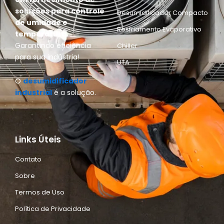
soluções para controle
Desumidificador Compacto
de umidade e
Resfriamento Evaporativo
temperatura.
Garantindo eficiência
Chiller
para sua indústria!
UTA
O
desumidificador
industrial
é a solução.
Links Úteis
Contato
Sobre
Termos de Uso
Política de Privacidade