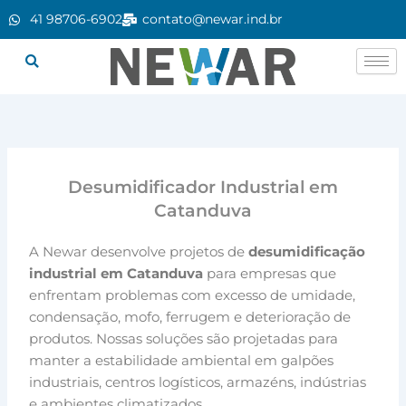
Ir
41 98706-6902
contato@newar.ind.br
para
o
conteúdo
Desumidificador Industrial em
Catanduva
A Newar desenvolve projetos de
desumidificação
industrial em Catanduva
para empresas que
enfrentam problemas com excesso de umidade,
condensação, mofo, ferrugem e deterioração de
produtos. Nossas soluções são projetadas para
manter a estabilidade ambiental em galpões
industriais, centros logísticos, armazéns, indústrias
e ambientes climatizados.