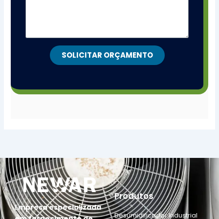
SOLICITAR ORÇAMENTO
Produtos
E
mpresa especializada
Desumidificador Industrial
em fornecimento de