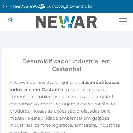
Ir
41 98706-6902
contato@newar.ind.br
para
o
conteúdo
Desumidificador Industrial em
Castanhal
A Newar desenvolve projetos de
desumidificação
industrial em Castanhal
para empresas que
enfrentam problemas com excesso de umidade,
condensação, mofo, ferrugem e deterioração de
produtos. Nossas soluções são projetadas para
manter a estabilidade ambiental em galpões
industriais, centros logísticos, armazéns, indústrias
e ambientes climatizados.