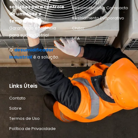
soluções para controle
Desumidificador Compacto
de umidade e
Resfriamento Evaporativo
temperatura.
Garantindo eficiência
Chiller
para sua indústria!
UTA
O
desumidificador
industrial
é a solução.
Links Úteis
Contato
Sobre
Termos de Uso
Política de Privacidade