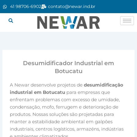
Ir
41 98706-6902
contato@newar.ind.br
para
o
conteúdo
Desumidificador Industrial em
Botucatu
A Newar desenvolve projetos de
desumidificação
industrial em Botucatu
para empresas que
enfrentam problemas com excesso de umidade,
condensação, mofo, ferrugem e deterioração de
produtos. Nossas soluções são projetadas para
manter a estabilidade ambiental em galpões
industriais, centros logísticos, armazéns, indústrias
e ambientes climatizados.