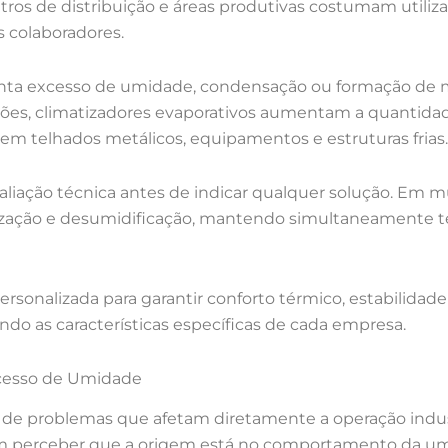
centros de distribuição e áreas produtivas costumam utili
s colaboradores.
ta excesso de umidade, condensação ou formação de mo
ções, climatizadores evaporativos aumentam a quantida
m telhados metálicos, equipamentos e estruturas frias.
valiação técnica antes de indicar qualquer solução. Em
ização e desumidificação, mantendo simultaneamente 
rsonalizada para garantir conforto térmico, estabilidade
ndo as características específicas de cada empresa.
xcesso de Umidade
e de problemas que afetam diretamente a operação indu
m perceber que a origem está no comportamento da umi