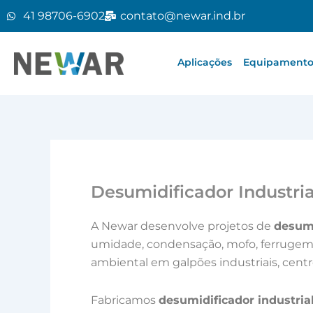
Ir
41 98706-6902
contato@newar.ind.br
para
o
conteúdo
Aplicações
Equipamentos
Desumidificador Industria
A Newar desenvolve projetos de
desumi
umidade, condensação, mofo, ferrugem e
ambiental em galpões industriais, centr
Fabricamos
desumidificador industria