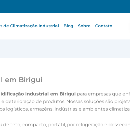
 de Climatização Industrial
Blog
Sobre
Contato
l em Birigui
dificação industrial em Birigui
para empresas que en
 deterioração de produtos. Nossas soluções são projeta
os logísticos, armazéns, indústrias e ambientes climatiza
l:
de teto, compacto, portátil, por refrigeração e dess