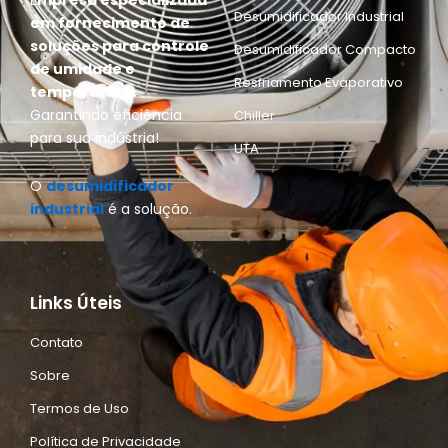
E
mpresa especializada
Desumidificador Industrial
em fornecimento de
soluções para controle
Desumidificador Compacto
de umidade e
Resfriamento Evaporativo
temperatura.
Garantindo eficiência
Chiller
para sua indústria!
UTA
O
desumidificador
industrial
é a solução.
Links Úteis
Contato
Sobre
Termos de Uso
Política de Privacidade