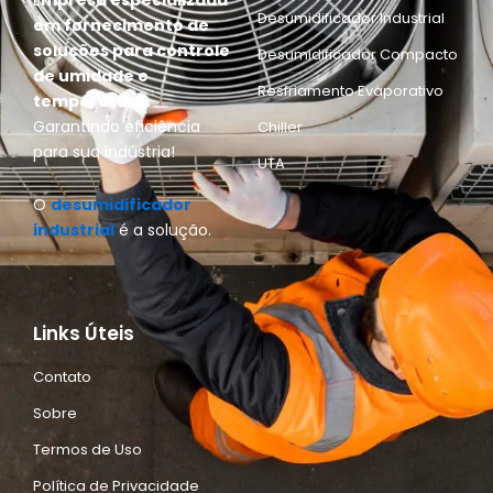
E
mpresa especializada
Desumidificador Industrial
em fornecimento de
soluções para controle
Desumidificador Compacto
de umidade e
Resfriamento Evaporativo
temperatura.
Garantindo eficiência
Chiller
para sua indústria!
UTA
O
desumidificador
industrial
é a solução.
Links Úteis
Contato
Sobre
Termos de Uso
Política de Privacidade