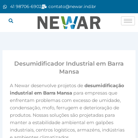
Ir
41 98706-6902
contato@newar.ind.br
para
o
conteúdo
Desumidificador Industrial em Barra
Mansa
A Newar desenvolve projetos de
desumidificação
industrial em Barra Mansa
para empresas que
enfrentam problemas com excesso de umidade,
condensação, mofo, ferrugem e deterioração de
produtos. Nossas soluções são projetadas para
manter a estabilidade ambiental em galpões
industriais, centros logísticos, armazéns, indústrias
e ambientes climatizados.