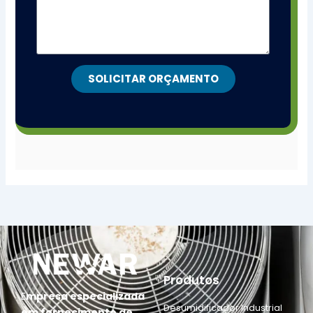
SOLICITAR ORÇAMENTO
Produtos
E
mpresa especializada
Desumidificador Industrial
em fornecimento de