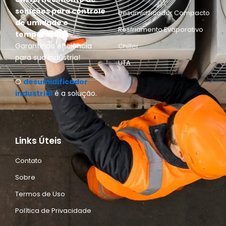
soluções para controle
Desumidificador Compacto
de umidade e
Resfriamento Evaporativo
temperatura.
Garantindo eficiência
Chiller
para sua indústria!
UTA
O
desumidificador
industrial
é a solução.
Links Úteis
Contato
Sobre
Termos de Uso
Política de Privacidade