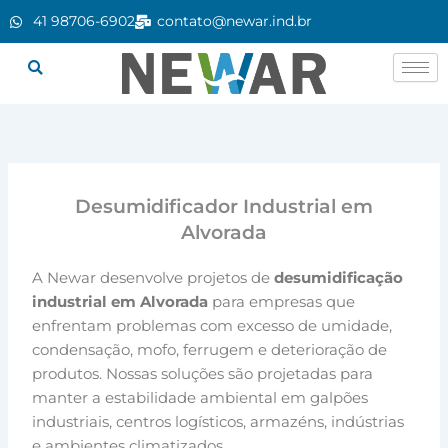
Ir
41 98706-6902
contato@newar.ind.br
para
o
conteúdo
Desumidificador Industrial em
Alvorada
A Newar desenvolve projetos de
desumidificação
industrial em Alvorada
para empresas que
enfrentam problemas com excesso de umidade,
condensação, mofo, ferrugem e deterioração de
produtos. Nossas soluções são projetadas para
manter a estabilidade ambiental em galpões
industriais, centros logísticos, armazéns, indústrias
e ambientes climatizados.