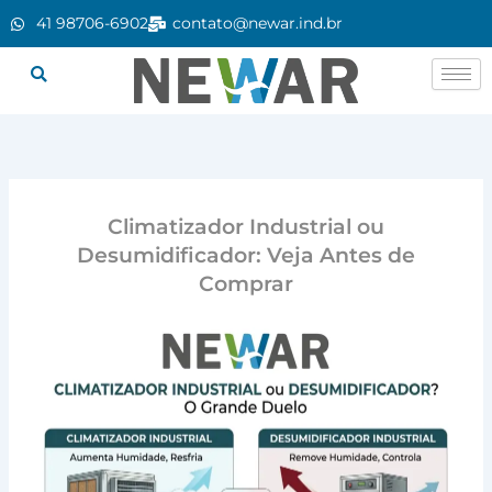
Ir
41 98706-6902
contato@newar.ind.br
para
o
conteúdo
Climatizador Industrial ou
Desumidificador: Veja Antes de
Comprar