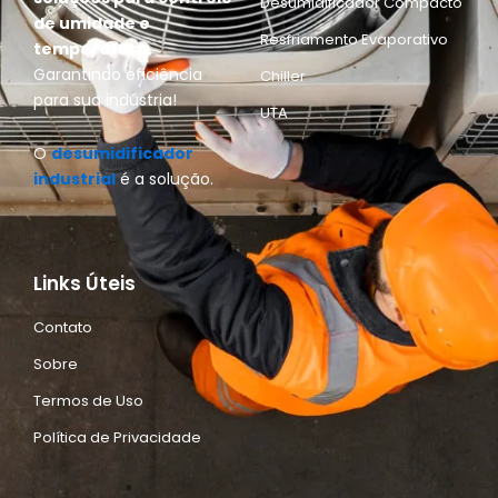
Desumidificador Compacto
de umidade e
Resfriamento Evaporativo
temperatura.
Garantindo eficiência
Chiller
para sua indústria!
UTA
O
desumidificador
industrial
é a solução.
Links Úteis
Contato
Sobre
Termos de Uso
Política de Privacidade